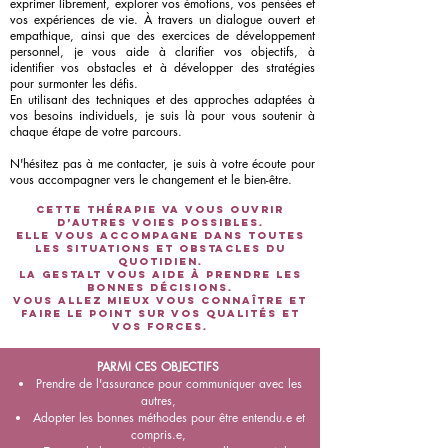
exprimer librement, explorer vos émotions, vos pensées et
vos expériences de vie. À travers un dialogue ouvert et
empathique, ainsi que des exercices de développement
personnel, je vous aide à clarifier vos objectifs, à
identifier vos obstacles
et à développer des stratégies
pour surmonter les défis.
En utilisant des techniques et des approches adaptées à
vos besoins individuels, je suis là pour vous soutenir à
chaque étape de votre parcours.
N'hésitez pas à me contacter, je suis à votre écoute pour
vous accompagner vers le changement et le bien-être.
Cette thérapie va vous ouvrir
d’autres voies possibles.
Elle vous accompagne dans toutes
les situations et obstacles du
quotidien.
La Gestalt vous aide à prendre les
bonnes décisions.
Vous allez mieux vous connaître et
faire le point sur vos qualités et
vos forces.
PARMI CES OBJECTIFS
Prendre de l'assurance pour communiquer avec les
autres,
Adopter les bonnes méthodes pour être entendu.e et
compris.e,